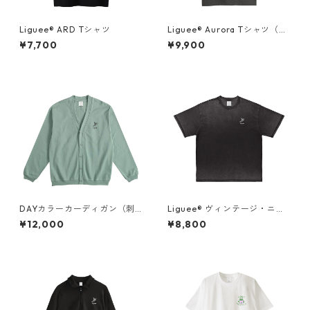
Liguee®️ ARD Tシャツ
Liguee®️ Aurora Tシャツ（胸
ロゴ刺繍&バックプリント）
¥7,700
¥9,900
DAYカラーカーディガン（刺
Liguee®️ ヴィンテージ・ニュ
繍）
アンス Tシャツ（刺繍ロゴ）ブ
¥12,000
¥8,800
ラック