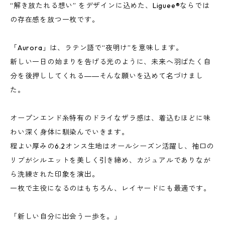
“解き放たれる想い” をデザインに込めた、Liguee®️ならでは
の存在感を放つ一枚です。
「Aurora」は、ラテン語で“夜明け”を意味します。
新しい一日の始まりを告げる光のように、未来へ羽ばたく自
分を後押ししてくれる――そんな願いを込めて名づけまし
た。
オープンエンド糸特有のドライなザラ感は、着込むほどに味
わい深く身体に馴染んでいきます。
程よい厚みの6.2オンス生地はオールシーズン活躍し、袖口の
リブがシルエットを美しく引き締め、カジュアルでありなが
ら洗練された印象を演出。
一枚で主役になるのはもちろん、レイヤードにも最適です。
「新しい自分に出会う一歩を。」