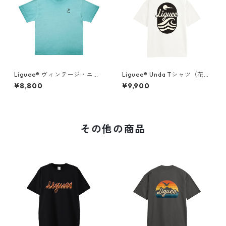
Liguee®️ ヴィンテージ・ニュ
Liguee®️ Unda Tシャツ（花ロ
アンス Tシャツ（刺繍ロゴ）タ
ゴ刺繍&バックプリント）
¥8,800
¥9,900
ーコイズブルー
その他の商品