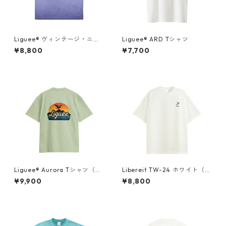
Liguee®️ ヴィンテージ・ニュ
Liguee®️ ARD Tシャツ
アンス Tシャツ（刺繍ロゴ）マ
¥8,800
¥7,700
リンブルー
Liguee®️ Aurora Tシャツ（胸
Libereit TW-24 ホワイト（刺
ロゴ刺繍&バックプリント）
繍）
¥9,900
¥8,800