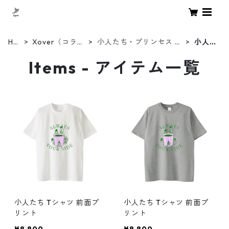
Ho
Xover（コラボ
小人たち・プリンセス by
小人
me
商品）
新名ゆう
たち
Items - アイテム一覧
小人たち Tシャツ 前面プ
小人たち Tシャツ 前面プ
リント
リント