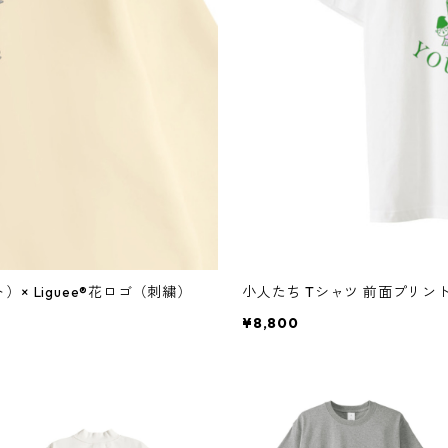
 Liguee®️花ロゴ（刺繍）
小人たち Tシャツ 前面プリン
¥8,800