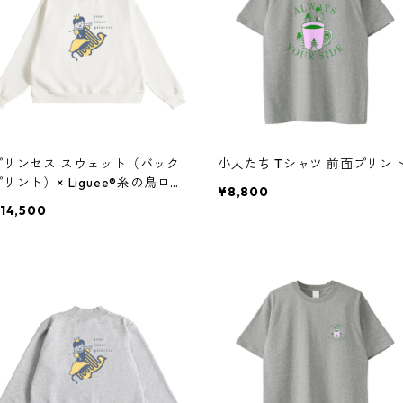
プリンセス スウェット（バック
小人たち Tシャツ 前面プリン
リント）× Liguee®️糸の鳥ロゴ
¥8,800
（刺繍）
14,500