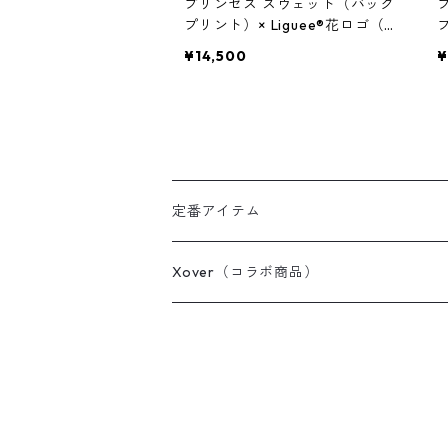
プリンセス スウェット（バック
プリント）× Liguee®️花ロゴ（刺
プ
繍）
¥14,500
¥
定番アイテム
Tシャツ / カットソー
Xover（コラボ商品）
ポロシャツ
コスミック・コア
スウェット / パーカー
ちっちゃく踊る白い花