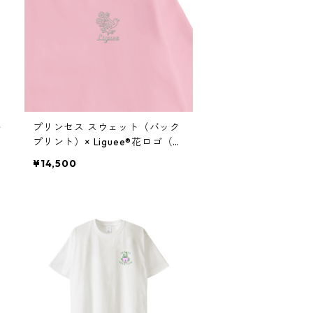
ト
プリンセス スウェット（バック
プリント）× Liguee®️花ロゴ（刺
繍）
¥14,500