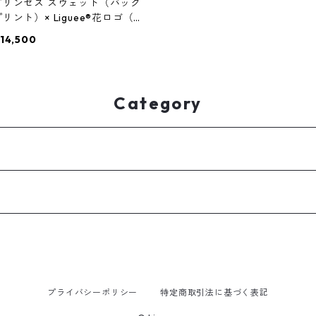
プリンセス スウェット（バック
リント）× Liguee®️花ロゴ（刺
繍）
14,500
Category
プライバシーポリシー
特定商取引法に基づく表記