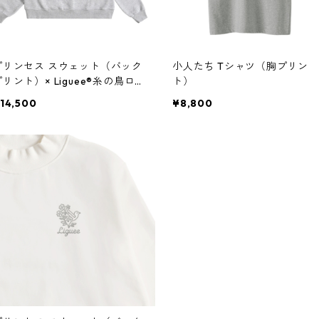
プリンセス スウェット（バック
小人たち Tシャツ（胸プリン
リント）× Liguee®️糸の鳥ロゴ
ト）
（刺繍）
14,500
¥8,800