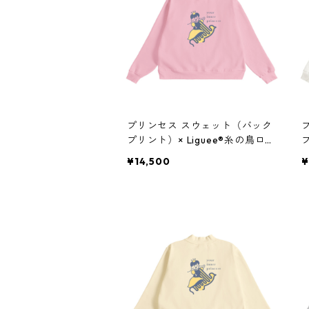
プリンセス スウェット（バック
プリント）× Liguee®️糸の鳥ロゴ
プ
（刺繍）
¥14,500
¥