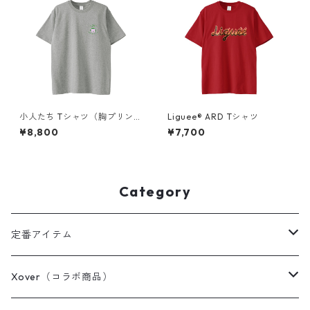
小人たち Tシャツ（胸プリン
Liguee®️ ARD Tシャツ
ト）
¥8,800
¥7,700
Category
定番アイテム
Tシャツ / カットソー
Xover（コラボ商品）