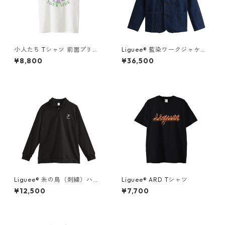
小人たち Tシャツ 前面プリン
Liguee®️ 藍染ワークジャケッ
ト
ト（花ロゴ刺繍）
¥8,800
¥36,500
Liguee®️ 糸の鳥（刺繍）ハー
Liguee®️ ARD Tシャツ
フジップスウェット
¥12,500
¥7,700