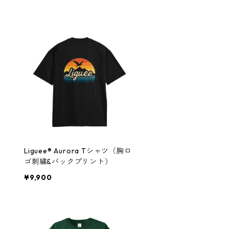
Liguee®️ Aurora Tシャツ（胸ロ
ゴ刺繍&バックプリント）
¥9,900