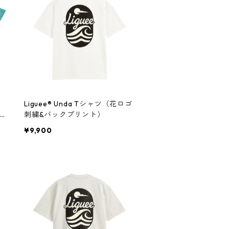
ア
Liguee®️ Unda Tシャツ（花ロゴ
刺繍&バックプリント）
¥9,900