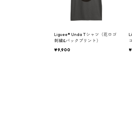
Liguee®️ Unda Tシャツ（花ロゴ
L
刺繍&バックプリント）
¥9,900
¥