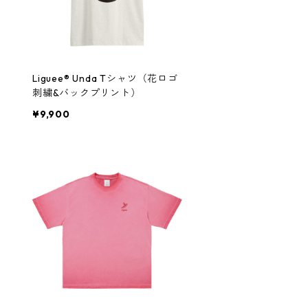
Liguee®️ Unda Tシャツ（花ロゴ
刺繍&バックプリント）
¥9,900