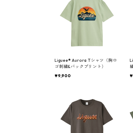
Liguee®️ Aurora Tシャツ（胸ロ
L
ゴ刺繍&バックプリント）
¥9,900
¥