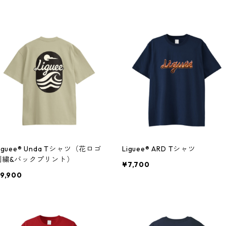
iguee®️ Unda Tシャツ（花ロゴ
Liguee®️ ARD Tシャツ
刺繍&バックプリント）
¥7,700
9,900