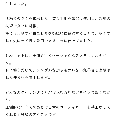
生しました。
肌触りの良さを追求した上質な生地を贅沢に使用し、熟練の
技術でタフに縫製。
特によれやすい首まわりを徹底的に補強することで、型くず
れを気にせず長く愛用できる一枚に仕上げました。
シルエットは、王道を行くベーシックなアメリカンスタイ
ル。
身に纏うだけで、シンプルながらもブレない無骨さと洗練さ
れた佇まいを演出します。
どんなスタイリングにも溶け込む万能なデザインでありなが
ら、
圧倒的な仕立ての良さで日常のコーディネートを格上げして
くれる主役級のアイテムです。