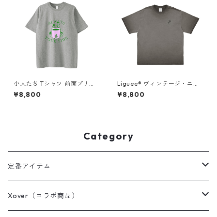
小人たち Tシャツ 前面プリン
Liguee®️ ヴィンテージ・ニュ
ト
アンス Tシャツ（刺繍ロゴ）グ
¥8,800
¥8,800
レー
Category
定番アイテム
Tシャツ / カットソー
Xover（コラボ商品）