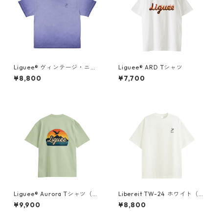
Liguee®️ ヴィンテージ・ニュ
Liguee®️ ARD Tシャツ
アンス Tシャツ（刺繍ロゴ）マ
¥8,800
¥7,700
リンブルー
Liguee®️ Aurora Tシャツ（胸
Libereit TW-24 ホワイト（刺
ロゴ刺繍&バックプリント）
繍）
¥9,900
¥8,800