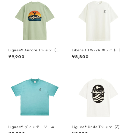
Liguee®️ Aurora Tシャツ（胸
Libereit TW-24 ホワイト（刺
ロゴ刺繍&バックプリント）
繍）
¥9,900
¥8,800
Liguee®️ ヴィンテージ・ニュ
Liguee®️ Unda Tシャツ（花ロ
アンス Tシャツ（刺繍ロゴ）タ
ゴ刺繍&バックプリント）