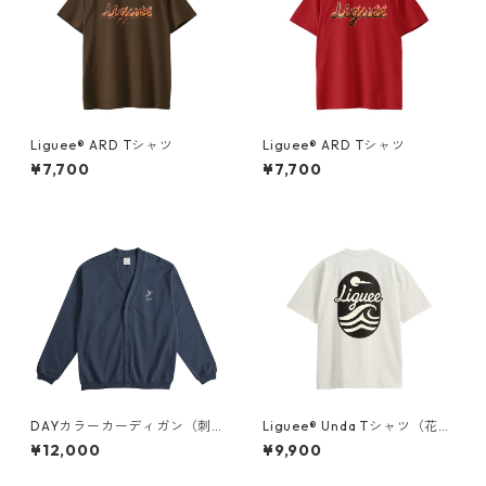
Liguee®️ ARD Tシャツ
Liguee®️ ARD Tシャツ
¥7,700
¥7,700
DAYカラーカーディガン（刺
Liguee®️ Unda Tシャツ（花ロ
繍）
ゴ刺繍&バックプリント）
¥12,000
¥9,900