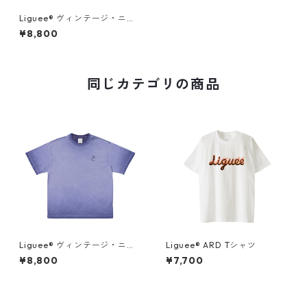
Liguee®️ ヴィンテージ・ニュ
アンス Tシャツ（刺繍ロゴ）グ
¥8,800
レー
同じカテゴリの商品
Liguee®️ ヴィンテージ・ニュ
Liguee®️ ARD Tシャツ
アンス Tシャツ（刺繍ロゴ）マ
¥8,800
¥7,700
リンブルー