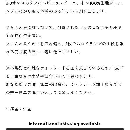
8.8オンスのタフなヘビーウェイトコットン100%生地が、シ
ンプルながらも立体感のある佇まいを創り出します。
さらりと身に纏うだけで、計算された大人のこなれ感と圧倒
的な存在感を演出。
タフさと柔らかさを兼ね備え、1枚でスタイリングの主役を張
れる完成度の高い一着に仕上げました。
※本製品は特殊なウォッシュド加工を施しているため、1点ご
とに色落ちの表情や風合いが若干異なります。
あなただけの唯一無二の出会い、ヴィンテージ加工ならでは
の唯一無二の風合いとしてお楽しみください。
生産国：中国
International shipping available