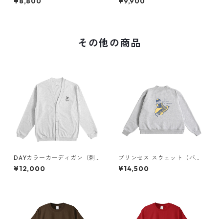
¥8,800
¥9,900
ーコイズブルー
その他の商品
DAYカラーカーディガン（刺
プリンセス スウェット（バッ
繍）
クプリント）× Liguee®️糸の鳥
¥12,000
¥14,500
ロゴ（刺繍）