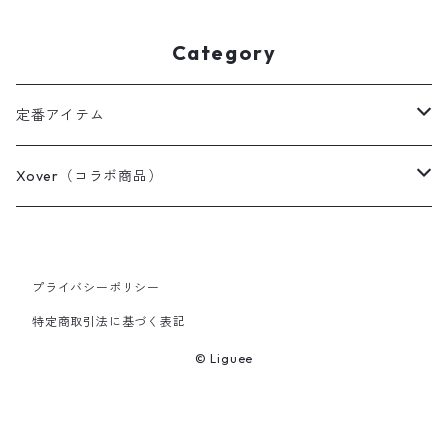
Category
定番アイテム
Tシャツ / カットソー
Xover（コラボ商品）
ポロシャツ
コスミック・コア
プライバシーポリシー
スウェット / パーカー
ちっちゃく踊る白い花
特定商取引法に基づく表記
アウター / カーディガン
Past, Present and Future "アタミ"
© Liguee
その他
小人たち・プリンセス by 新名ゆう