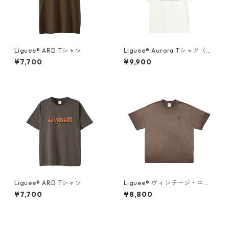
Liguee®️ ARD Tシャツ
Liguee®️ Aurora Tシャツ（胸
ロゴ刺繍&バックプリント）
¥7,700
¥9,900
Liguee®️ ARD Tシャツ
Liguee®️ ヴィンテージ・ニュ
アンス Tシャツ（刺繍ロゴ）ブ
¥7,700
¥8,800
ラウン