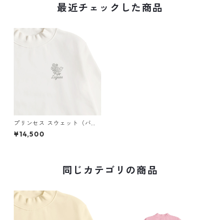
最近チェックした商品
プリンセス スウェット（バッ
クプリント）× Liguee®️花ロゴ
¥14,500
（刺繍）
同じカテゴリの商品