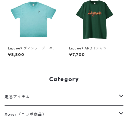
Liguee®️ ヴィンテージ・ニュ
Liguee®️ ARD Tシャツ
アンス Tシャツ（刺繍ロゴ）タ
¥8,800
¥7,700
ーコイズブルー
Category
定番アイテム
Tシャツ / カットソー
Xover（コラボ商品）