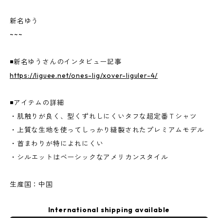
新名ゆう
~~~
◾️新名ゆうさんのインタビュー記事
https://liguee.net/ones-lig/xover-liguler-4/
◾️アイテムの詳細
・肌触りが良く、型くずれしにくいタフな超定番Ｔシャツ
・上質な生地を使ってしっかり縫製されたプレミアムモデル
・首まわりが特によれにくい
・シルエットはベーシックなアメリカンスタイル
生産国：中国
International shipping available