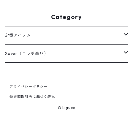
Category
定番アイテム
Tシャツ / カットソー
Xover（コラボ商品）
ポロシャツ
コスミック・コア
プライバシーポリシー
スウェット / パーカー
ちっちゃく踊る白い花
特定商取引法に基づく表記
アウター / カーディガン
Past, Present and Future "アタミ"
© Liguee
その他
小人たち・プリンセス by 新名ゆう