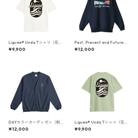
Liguee®️ Unda Tシャツ（花ロ
Past, Present and Future
ゴ刺繍&バックプリント）
"アタミ"（胸ロゴ刺繍&バック
¥9,900
¥12,000
プリント）スウェット
DAYカラーカーディガン（刺
Liguee®️ Unda Tシャツ（花ロ
繍）
ゴ刺繍&バックプリント）
¥12,000
¥9,900