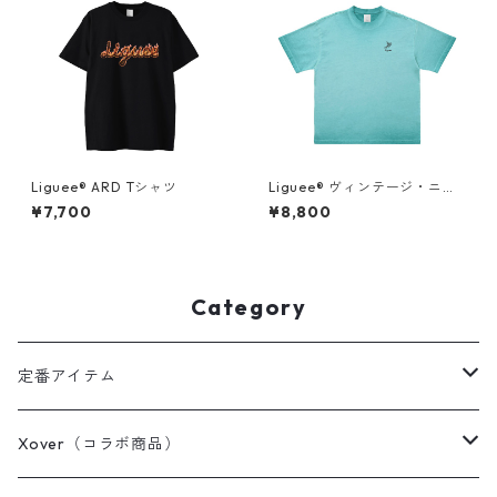
Liguee®️ ARD Tシャツ
Liguee®️ ヴィンテージ・ニュ
アンス Tシャツ（刺繍ロゴ）タ
¥7,700
¥8,800
ーコイズブルー
Category
定番アイテム
Tシャツ / カットソー
Xover（コラボ商品）