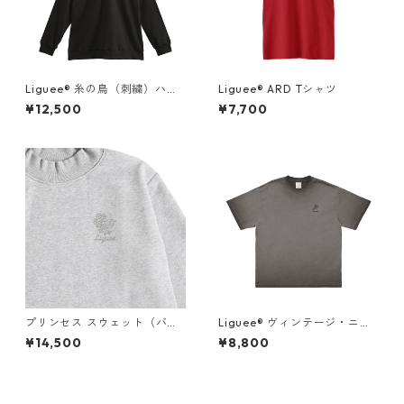
Liguee®️ 糸の鳥（刺繍）ハー
Liguee®️ ARD Tシャツ
フジップスウェット
¥12,500
¥7,700
プリンセス スウェット（バッ
Liguee®️ ヴィンテージ・ニュ
クプリント）× Liguee®️花ロゴ
アンス Tシャツ（刺繍ロゴ）グ
¥14,500
¥8,800
（刺繍）
レー