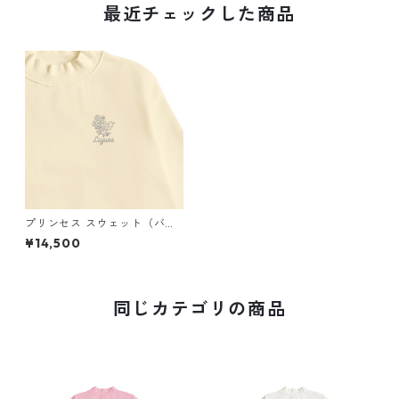
最近チェックした商品
プリンセス スウェット（バッ
クプリント）× Liguee®️花ロゴ
¥14,500
（刺繍）
同じカテゴリの商品