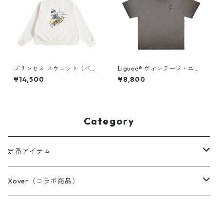
プリンセス スウェット（バッ
Liguee®️ ヴィンテージ・ニュ
クプリント）× Liguee®️糸の鳥
アンス Tシャツ（刺繍ロゴ）グ
¥14,500
¥8,800
ロゴ（刺繍）
レー
Category
定番アイテム
Tシャツ / カットソー
Xover（コラボ商品）
ポロシャツ
コスミック・コア