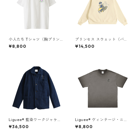
小人たち Tシャツ（胸プリン
プリンセス スウェット（バッ
ト）
クプリント）× Liguee®️糸の鳥
¥8,800
¥14,500
ロゴ（刺繍）
Liguee®️ 藍染ワークジャケッ
Liguee®️ ヴィンテージ・ニュ
ト（花ロゴ刺繍）
アンス Tシャツ（刺繍ロゴ）グ
¥36,500
¥8,800
レー