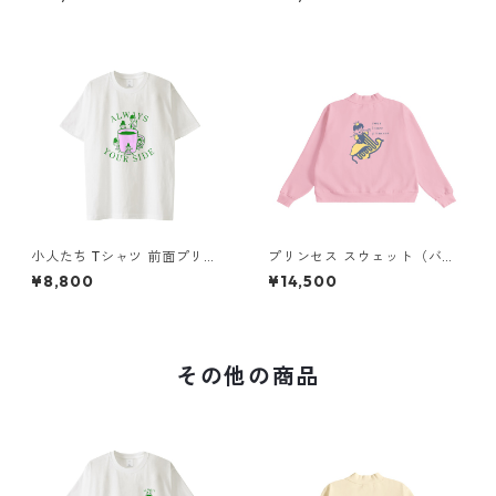
プリント）スウェット
（刺繍）
小人たち Tシャツ 前面プリン
プリンセス スウェット（バッ
ト
クプリント）× Liguee®️糸の鳥
¥8,800
¥14,500
ロゴ（刺繍）
その他の商品