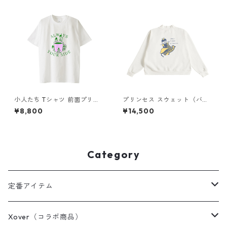
小人たち Tシャツ 前面プリン
プリンセス スウェット（バッ
ト
クプリント）× Liguee®️糸の鳥
¥8,800
¥14,500
ロゴ（刺繍）
Category
定番アイテム
Tシャツ / カットソー
Xover（コラボ商品）