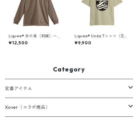
Liguee®️ 糸の鳥（刺繍）ハー
Liguee®️ Unda Tシャツ（花ロ
フジップスウェット
ゴ刺繍&バックプリント）
¥12,500
¥9,900
Category
定番アイテム
Tシャツ / カットソー
Xover（コラボ商品）
ポロシャツ
コスミック・コア