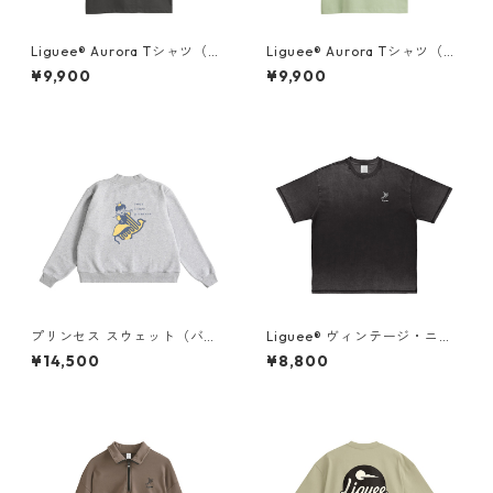
Liguee®️ Aurora Tシャツ（胸
Liguee®️ Aurora Tシャツ（胸
ロゴ刺繍&バックプリント）
ロゴ刺繍&バックプリント）
¥9,900
¥9,900
プリンセス スウェット（バッ
Liguee®️ ヴィンテージ・ニュ
クプリント）× Liguee®️糸の鳥
アンス Tシャツ（刺繍ロゴ）ブ
¥14,500
¥8,800
ロゴ（刺繍）
ラック