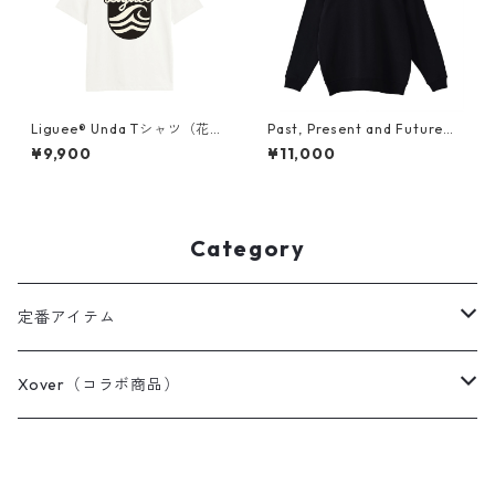
Liguee®️ Unda Tシャツ（花ロ
Past, Present and Future
ゴ刺繍&バックプリント）
"アタミ"（胸プリント）スウェ
¥9,900
¥11,000
ット
Category
定番アイテム
Tシャツ / カットソー
Xover（コラボ商品）
ポロシャツ
コスミック・コア