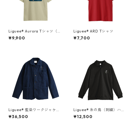
Liguee®️ Aurora Tシャツ（胸
Liguee®️ ARD Tシャツ
ロゴ刺繍&バックプリント）
¥9,900
¥7,700
Liguee®️ 藍染ワークジャケッ
Liguee®️ 糸の鳥（刺繍）ハー
ト（花ロゴ刺繍）
フジップスウェット
¥36,500
¥12,500