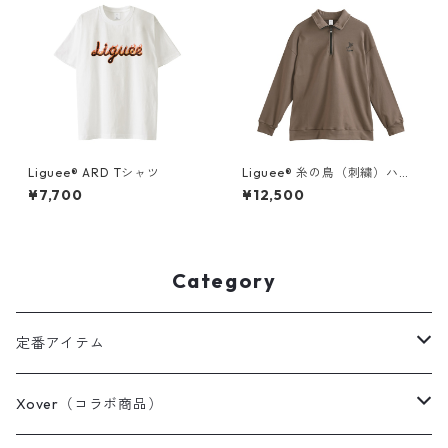
Liguee®️ ARD Tシャツ
Liguee®️ 糸の鳥（刺繍）ハー
フジップスウェット
¥7,700
¥12,500
Category
定番アイテム
Tシャツ / カットソー
Xover（コラボ商品）