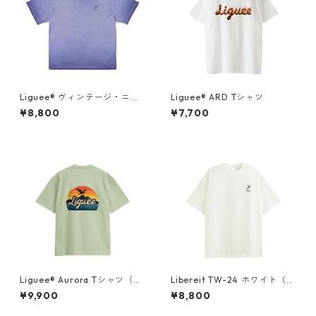
Liguee®️ ヴィンテージ・ニュ
Liguee®️ ARD Tシャツ
アンス Tシャツ（刺繍ロゴ）マ
¥8,800
¥7,700
リンブルー
Liguee®️ Aurora Tシャツ（胸
Libereit TW-24 ホワイト（刺
ロゴ刺繍&バックプリント）
繍）
¥9,900
¥8,800