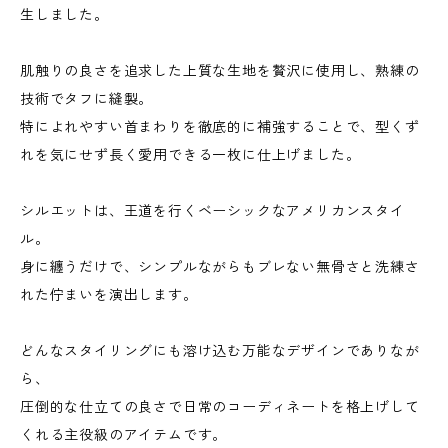
生しました。
肌触りの良さを追求した上質な生地を贅沢に使用し、熟練の
技術でタフに縫製。
特によれやすい首まわりを徹底的に補強することで、型くず
れを気にせず長く愛用できる一枚に仕上げました。
シルエットは、王道を行くベーシックなアメリカンスタイ
ル。
身に纏うだけで、シンプルながらもブレない無骨さと洗練さ
れた佇まいを演出します。
どんなスタイリングにも溶け込む万能なデザインでありなが
ら、
圧倒的な仕立ての良さで日常のコーディネートを格上げして
くれる主役級のアイテムです。