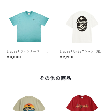
Liguee®️ ヴィンテージ・ニュ
Liguee®️ Unda Tシャツ（花ロ
アンス Tシャツ（刺繍ロゴ）タ
ゴ刺繍&バックプリント）
¥8,800
¥9,900
ーコイズブルー
その他の商品