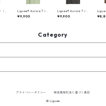
ツ（胸
Liguee®️ Aurora Tシ
Liguee®️ Aurora Tシ
Ligu
ャツ（胸ロゴ刺繍&バ
ャツ（胸ロゴ刺繍&バ
ジ・ニ
¥9,900
¥9,900
¥8,
ックプリント）
ックプリント）
ツ（
ン
Category
プライバシーポリシー
特定商取引法に基づく表記
© Liguee