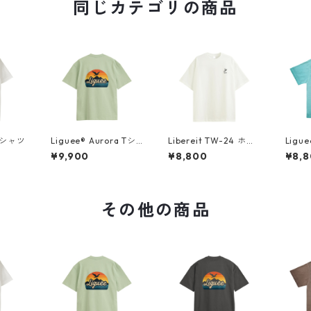
同じカテゴリの商品
 Tシャツ
Liguee®️ Aurora Tシ
Libereit TW-24 ホワ
Ligu
ャツ（胸ロゴ刺繍&バ
イト（刺繍）
ジ・ニ
¥9,900
¥8,800
¥8,
ックプリント）
ツ（
イズ
その他の商品