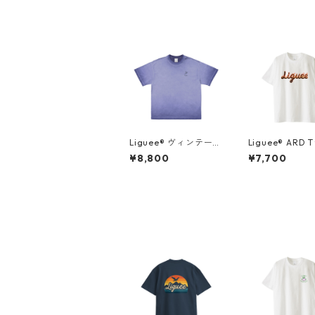
Liguee®️ ヴィンテー
Liguee®️ ARD
ジ・ニュアンス Tシャ
¥8,800
¥7,700
ツ（刺繍ロゴ）マリン
ブルー