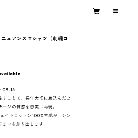
ージ・ニュアンス Tシャツ（刺繍ロ
available
 09-16
施すことで、長年大切に着込んだよ
テージの質感を忠実に再現。
ウェイトコットン100%生地が、シン
佇まいを創り出します。