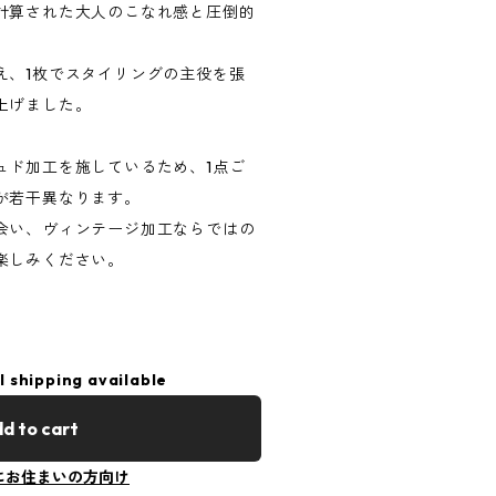
計算された大人のこなれ感と圧倒的
え、1枚でスタイリングの主役を張
上げました。
ュド加工を施しているため、1点ご
が若干異なります。
会い、ヴィンテージ加工ならではの
楽しみください。
l shipping available
d to cart
にお住まいの方向け