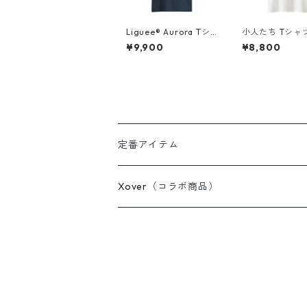
Liguee®️ Aurora Tシ
小人たち Tシャ
ャツ（胸ロゴ刺繍&バ
プリント）
¥9,900
¥8,800
ックプリント）
定番アイテム
Tシャツ / カットソー
Xover（コラボ商品）
ポロシャツ
コスミック・コア
スウェット / パーカー
ちっちゃく踊る白い花