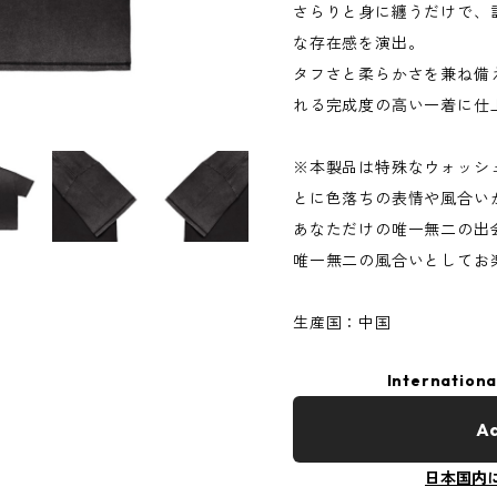
さらりと身に纏うだけで、
な存在感を演出。
タフさと柔らかさを兼ね備
れる完成度の高い一着に仕
※本製品は特殊なウォッシ
とに色落ちの表情や風合い
あなただけの唯一無二の出
唯一無二の風合いとしてお
生産国：中国
Internationa
Ad
日本国内