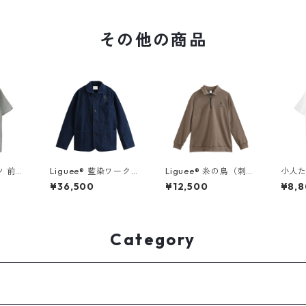
その他の商品
ツ 前面
Liguee®️ 藍染ワークジ
Liguee®️ 糸の鳥（刺
小人た
ャケット（花ロゴ刺
繍）ハーフジップスウ
プリ
¥36,500
¥12,500
¥8,
繍）
ェット
Category