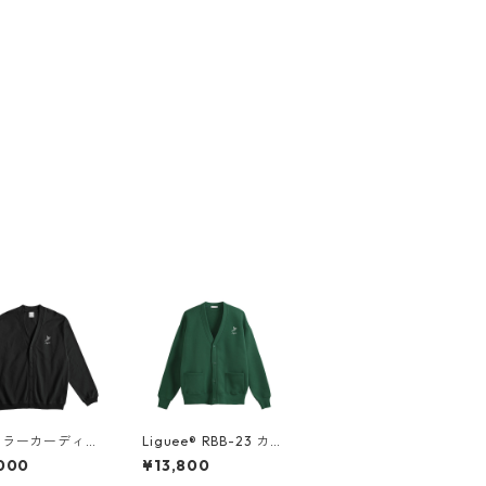
カラーカーディガ
Liguee®️ RBB-23 カー
刺繍）
ディガン グリーン（刺
000
¥13,800
繍）