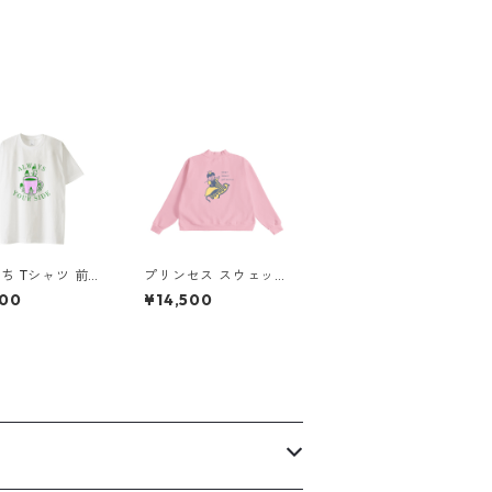
ち Tシャツ 前面
プリンセス スウェット
ント
（バックプリント）×
800
¥14,500
Liguee®️糸の鳥ロゴ
（刺繍）