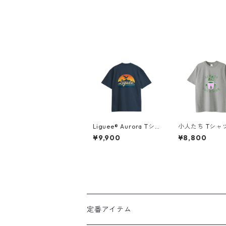
Liguee®️ Aurora Tシ
小人たち Tシャ
ャツ（胸ロゴ刺繍&バ
プリント
¥9,900
¥8,800
ックプリント）
定番アイテム