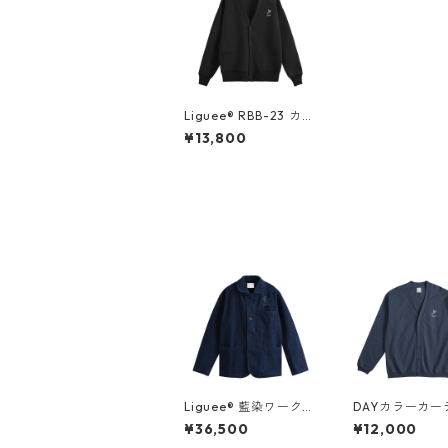
Liguee®️ RBB-23 カー
ディガン ブラック（刺
¥13,800
繍）
Liguee®️ 藍染ワークジ
DAYカラーカー
ャケット（花ロゴ刺
ン（刺繍）
¥36,500
¥12,000
繍）