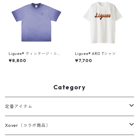
Liguee®️ ヴィンテージ・ニュ
Liguee®️ ARD Tシャツ
アンス Tシャツ（刺繍ロゴ）マ
¥8,800
¥7,700
リンブルー
Category
定番アイテム
Tシャツ / カットソー
Xover（コラボ商品）