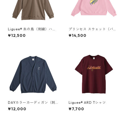
Liguee®️ 糸の鳥（刺繍）ハー
プリンセス スウェット（バッ
フジップスウェット
クプリント）× Liguee®️糸の鳥
¥12,500
¥14,500
ロゴ（刺繍）
DAYカラーカーディガン（刺
Liguee®️ ARD Tシャツ
繍）
¥12,000
¥7,700