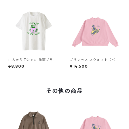
小人たち Tシャツ 前面プリン
プリンセス スウェット（バッ
ト
クプリント）× Liguee®️糸の鳥
¥8,800
¥14,500
ロゴ（刺繍）
その他の商品