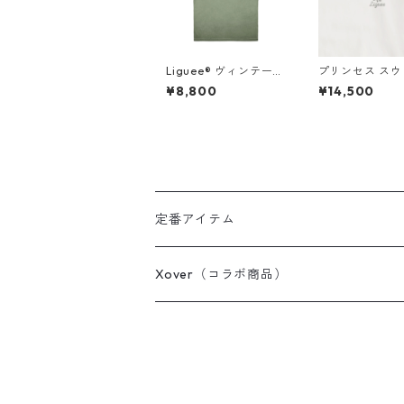
Liguee®️ ヴィンテー
プリンセス ス
ジ・ニュアンス Tシャ
（バックプリン
¥8,800
¥14,500
ツ（刺繍ロゴ）グリー
Liguee®️花ロ
ングレー
繍）
定番アイテム
Tシャツ / カットソー
Xover（コラボ商品）
ポロシャツ
コスミック・コア
スウェット / パーカー
ちっちゃく踊る白い花