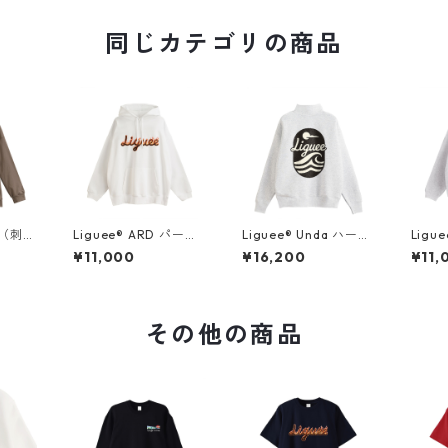
同じカテゴリの商品
鳥（刺
Liguee®️ ARD パーカ
Liguee®️ Unda ハーフ
Ligu
プスウ
ー（タイプロゴプリン
ジッパースウェット
ー（
¥11,000
¥16,200
¥11,
ト）ホワイト
（花ロゴ刺繍&バック
ト）
プリント）
その他の商品