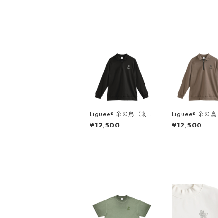
Liguee®️ 糸の鳥（刺
Liguee®️ 糸の
繍）ハーフジップスウ
繍）ハーフジッ
¥12,500
¥12,500
ェット
ェット