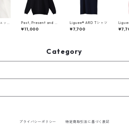
ウェット
Past, Present and Fu
Liguee®️ ARD Tシャツ
Ligu
ト）×
ture "アタミ"（胸プリ
¥11,000
¥7,700
¥7,7
ゴ（刺
ント）スウェット
Category
プライバシーポリシー
特定商取引法に基づく表記