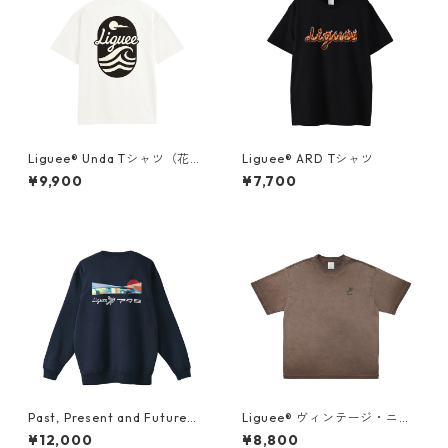
Liguee®️ Unda Tシャツ（花ロ
Liguee®️ ARD Tシャツ
ゴ刺繍&バックプリント）
¥9,900
¥7,700
Past, Present and Future
Liguee®️ ヴィンテージ・ニュ
"アタミ"（胸ロゴ刺繍&バック
アンス Tシャツ（刺繍ロゴ）ブ
¥12,000
¥8,800
プリント）スウェット
ラウン