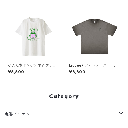
小人たち Tシャツ 前面プリン
Liguee®️ ヴィンテージ・ニュ
ト
アンス Tシャツ（刺繍ロゴ）グ
¥8,800
¥8,800
レー
Category
定番アイテム